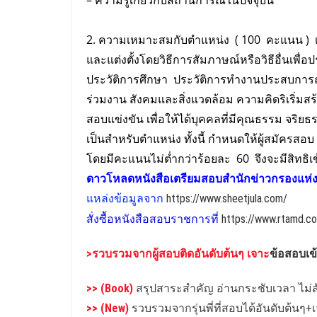
– ความรู้เกี่ยวกับสถานการณ์ในปัจจุบัน
2. ความเหมาะสมกับตำแหน่ง ( 100 คะแนน ) เ
และแต่งตั้งโดยวิธีการสัมภาษณ์หรือวิธีอื่นเพื
ประวัติการศึกษา ประวัติการทํางานประสบการณ์ ท
ร่วมงาน สังคมและสิ่งแวดล้อม ความคิดริเริ่ม
สอบแข่งขัน เพื่อให้ได้บุคคลที่มีคุณธรรม จริ
เป็นสําหรับตําแหน่ง ทั้งนี้ กําหนดให้ผู้สมัค
โดยมีคะแนนไม่ต่ำกว่าร้อยละ 60 จึงจะมีสิทธ
ดาวโหลดหนังสือเตรียม
สอบ
สำนักข่าวกรองแห่ง
แหล่งข้อมูลจาก
https://www.sheetjula.com/
สั่งซื้อหนังสือสอบราชการที่
https://www.rtamd.co
>รวบรวมจาก
ผู้สอบติดอันดับต้นๆ เจาะ
ข้อสอบเ
>> (Book)
สรุปสาระสำคัญ อ่านกระชับเวลา ไม่สั
>> (New)
รวบรวมจากรุ่นพี่ที่สอบได้อันดับต้นๆ