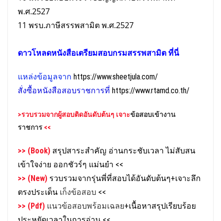
พ.ศ.2527
11 พรบ.ภาษีสรรพสามิต พ.ศ.2527
ดาวโหลดหนังสือเตรียม
สอบกรมสรรพสามิต
ที่นี่
แหล่งข้อมูลจาก
https://www.sheetjula.com/
สั่งซื้อหนังสือสอบราชการที่
https://www.rtamd.co.th/
>รวบรวมจาก
ผู้สอบติดอันดับต้นๆ เจาะ
ข้อสอบเข้างาน
ราชการ
<<
>> (Book)
สรุปสาระสำคัญ อ่านกระชับเวลา ไม่สับสน
เข้าใจง่าย ออกชัวร์ๆ แม่นยำ
<<
>> (New)
รวบรวมจากรุ่นพี่ที่สอบได้อันดับต้นๆ+เจาะลึก
ตรงประเด็น
เก็งข้อสอบ
<<
>> (Pdf)
แนวข้อสอบพร้อมเฉลย
+เนื้อหาสรุปเรียบร้อย
ประหยัดเวลาในการอ่าน
<<