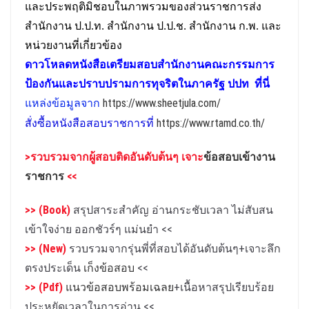
และประพฤติมิชอบในภาพรวมของส่วนราชการส่ง
สำนักงาน ป.ป.ท. สำนักงาน ป.ป.ช. สำนักงาน ก.พ. และ
หน่วยงานที่เกี่ยวข้อง
ดาวโหลดหนังสือเตรียม
สอบ
สำนักงานคณะกรรมการ
ป้องกันและปราบปรามการทุจริตในภาครัฐ ปปท
ที่นี่
แหล่งข้อมูลจาก
https://www.sheetjula.com/
สั่งซื้อหนังสือสอบราชการที่
https://www.rtamd.co.th/
>รวบรวมจาก
ผู้สอบติดอันดับต้นๆ เจาะ
ข้อสอบเข้างาน
ราชการ
<<
>> (Book)
สรุปสาระสำคัญ อ่านกระชับเวลา ไม่สับสน
เข้าใจง่าย ออกชัวร์ๆ แม่นยำ
<<
>> (New)
รวบรวมจากรุ่นพี่ที่สอบได้อันดับต้นๆ+เจาะลึก
ตรงประเด็น
เก็งข้อสอบ
<<
>> (Pdf)
แนวข้อสอบพร้อมเฉลย
+เนื้อหาสรุปเรียบร้อย
ประหยัดเวลาในการอ่าน
<<