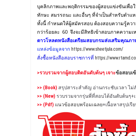
บุคลิกภาพและพฤติกรรมของผู้สอบแข่งขันเพื่อใ
ทักษะ สมรรถนะ และอื่นๆ ที่จําเป็นสําหรับตําแห
ทั้งนี้ กําหนดให้ผู้สมัครสอบ ต้องสอบความรู
กว่าร้อยละ 60 จึงจะมีสิทธิเข้าสอบภาคความเ
ดาวโหลดหนังสือเตรียม
สอบ
กรมส่งเสริมคุณภาพ
แหล่งข้อมูลจาก
https://www.sheetjula.com/
สั่งซื้อหนังสือสอบราชการที่
https://www.rtamd.co
>รวบรวมจาก
ผู้สอบติดอันดับต้นๆ เจาะ
ข้อสอบเ
>> (Book)
สรุปสาระสำคัญ อ่านกระชับเวลา ไม่สั
>> (New)
รวบรวมจากรุ่นพี่ที่สอบได้อันดับต้นๆ
>> (Pdf)
แนวข้อสอบพร้อมเฉลย
+เนื้อหาสรุปเร