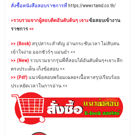
สั่งซื้อหนังสือสอบราชการที่
https://www.rtamd.co.th/
>รวบรวมจาก
ผู้สอบติดอันดับต้นๆ เจาะ
ข้อสอบเข้างาน
ราชการ
<<
>> (Book)
สรุปสาระสำคัญ อ่านกระชับเวลา ไม่สับสน
เข้าใจง่าย ออกชัวร์ๆ แม่นยำ
<<
>> (New)
รวบรวมจากรุ่นพี่ที่สอบได้อันดับต้นๆ+เจาะลึก
ตรงประเด็น
เก็งข้อสอบ
<<
>> (Pdf)
แนวข้อสอบพร้อมเฉลย
+เนื้อหาสรุปเรียบร้อย
ประหยัดเวลาในการอ่าน
<<