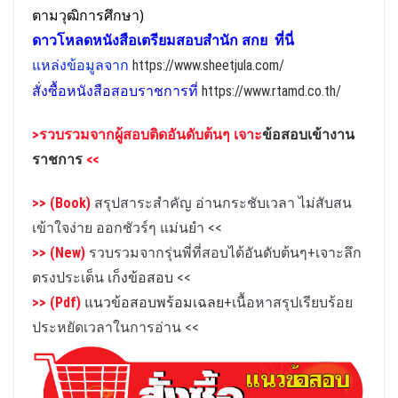
ตามวุฒิการศึกษา)
ดาวโหลดหนังสือเตรียม
สอบ
สำนัก สกย
ที่นี่
แหล่งข้อมูลจาก
https://www.sheetjula.com/
สั่งซื้อหนังสือสอบราชการที่
https://www.rtamd.co.th/
>รวบรวมจาก
ผู้สอบติดอันดับต้นๆ เจาะ
ข้อสอบเข้างาน
ราชการ
<<
>> (Book)
สรุปสาระสำคัญ อ่านกระชับเวลา ไม่สับสน
เข้าใจง่าย ออกชัวร์ๆ แม่นยำ
<<
>> (New)
รวบรวมจากรุ่นพี่ที่สอบได้อันดับต้นๆ+เจาะลึก
ตรงประเด็น
เก็งข้อสอบ
<<
>> (Pdf)
แนวข้อสอบพร้อมเฉลย
+เนื้อหาสรุปเรียบร้อย
ประหยัดเวลาในการอ่าน
<<